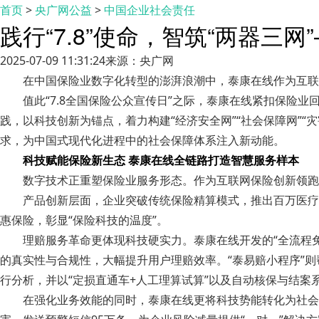
首页
>
央广网公益
>
中国企业社会责任
践行“7.8”使命，智筑“两器三
2025-07-09 11:31:24
来源：央广网
在中国保险业数字化转型的澎湃浪潮中，泰康在线作为互联
值此“7.8全国保险公众宣传日”之际，泰康在线紧扣保险业
践，以科技创新为锚点，着力构建“经济安全网”“社会保障网”
求，为中国式现代化进程中的社会保障体系注入新动能。
科技赋能保险新生态 泰康在线全链路打造智慧服务样本
数字技术正重塑保险业服务形态。作为互联网保险创新领跑
产品创新层面，企业突破传统保险精算模式，推出百万医疗
惠保险，彰显“保险科技的温度”。
理赔服务革命更体现科技硬实力。泰康在线开发的“全流程免
的真实性与合规性，大幅提升用户理赔效率。“泰易赔小程序”
行分析，并以“定损直通车+人工理算试算”以及自动核保与结
在强化业务效能的同时，泰康在线更将科技势能转化为社会效