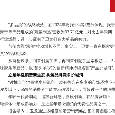
“多品类”的战略成效，在2024年财报中得以充分体现。
海带等产品组成的“蔬菜制品”营收为33.71亿元，对比去年同期
行业爆品，进一步证实了卫龙打造大单品的实力。
与传言靠“涨价”拉动增长不同。事实上，卫龙一直在探索更
贵”的品牌形象。
从首创辣条，到首创魔芋爽，再到首创魔芋型素板筋……卫
味辣条等新品，以“领头羊”式的创新精神持续拓宽“产品护城河”
立足年轻消费新生态 构筑品牌竞争护城河
“读懂青年消费潮水的流向，就有机会在多变的市场环境下占
岁及以下，55%的消费者年龄在25岁及以下，而超过一半的消费
年轻一代爱潮流、追求新鲜感，喜欢创新。在品牌营销上，
轻群体中形成影响力，是近些年最“出圈”的代表性品牌之一。
报告期内 ，卫龙通过多维度前沿营销策略占领消费圈层心智