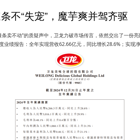
：辣条不“失宠”，魔芋爽并驾齐驱
在“辣条卖不动”的质疑声中，卫龙力破市场传言，依然交出了一份
年度业绩报告：全年实现营收62.66亿元，同比增长28.6%；实现净利