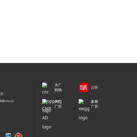
央广
云听
购物
平台
@cnr.cn
央广
象舞
广告
广告