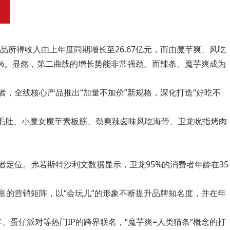
品所得收入由上年度同期增长至26.67亿元，而由魔芋爽、风吃
3.8%。显然，第二曲线的增长势能非常强劲。而辣条、魔芋爽成为
，全线核心产品推出“加量不加价”新规格，深化打造“好吃不
毛肚、小魔女魔芋素板筋、劲爽辣卤味风吃海带、卫龙吮指烤肉
定位。弗若斯特沙利文数据显示，卫龙95%的消费者年龄在35
富的营销矩阵，以“会玩儿”的形象不断提升品牌知名度，并在年
蛋仔派对等热门IP的跨界联名，“魔芋爽=人类猫条”概念的打