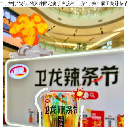
列推广，主打“锅气”的湘味限定魔芋爽接棒“上菜”，第二届卫龙辣条