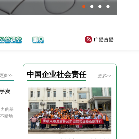
老年
中国企业社会责任
更多>>
更多>>
魔芋爽
响力的基
过不断地
行业龙头