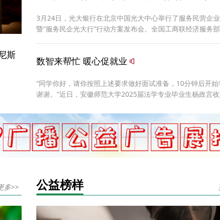
3月24日，光大银行在北京中国光大中心举行了服务民营企
暨“服务民企光大行”行动方案发布会。全国工商联经济服务
长、一级巡视员罗力指出，近年来，光大银行持续创新产品
务，对民营经济支持力度不断加强。
尼斯
数智来帮忙 暖心促就业
“同学你好，请你按照上述要求做好面试准备，10分钟后开始
谢谢。”近日，安徽师范大学2025届法学专业毕业生杨政言
员蔡志鹏的面试邀请信息，扫码加入人伤法务岗位的面试集
寒假，安徽师范大学利用信息化手段积极开展“寒假促就业暖
动”，2025届8300余名本科生均可免费使用AI面试系统进行
试。”“利用信息化手段为毕业生提供更多、更优、更精准的
务，确保‘就业暖心行动’提质增效，全力促进毕业生更高质量
公益榜样
更多>>