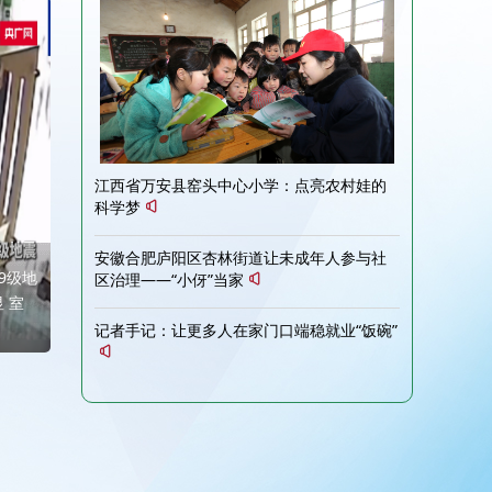
江西省万安县窑头中心小学：点亮农村娃的
科学梦
安徽合肥庐阳区杏林街道让未成年人参与社
9级地
区治理——“小伢”当家
 室
记者手记：让更多人在家门口端稳就业“饭碗”