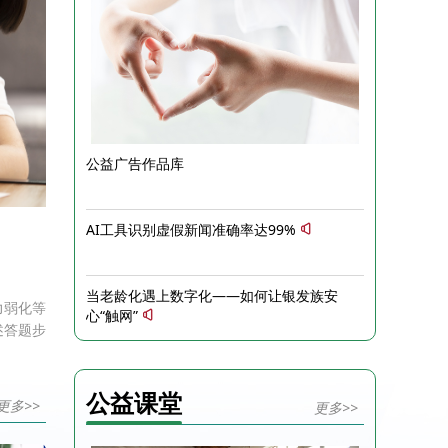
公益广告作品库
AI工具识别虚假新闻准确率达99%
当老龄化遇上数字化——如何让银发族安
力弱化等
心“触网”
述答题步
述既是中
关键所
下三个方
公益课堂
更多>>
更多>>
字书写还
键能力。