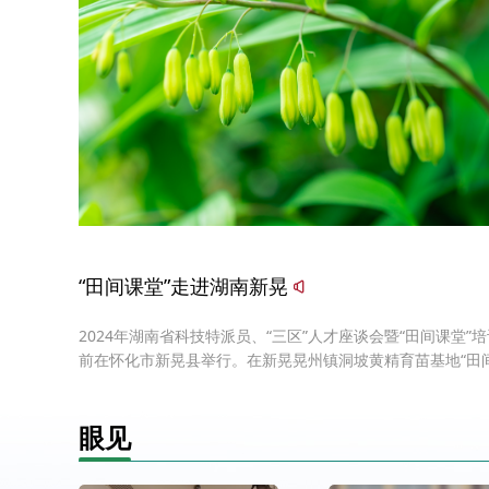
“田间课堂”走进湖南新晃
2024年湖南省科技特派员、“三区”人才座谈会暨“田间课堂”
前在怀化市新晃县举行。在新晃晃州镇洞坡黄精育苗基地“田
堂”里，湖南农业大学教授艾辛为种植户认真讲解种苗选择、
防治等黄精种植技术。新晃每年安排1000万元用于引导黄精
眼见
展，还开发“黄精贷”“黄精保”等特色金融产品支持产业发展。
前，新晃已具备年加工黄精鲜货3.5万吨、生产黄精干货600
能，其中新晃干货占全国黄精干货60%以上份额，产值逾20