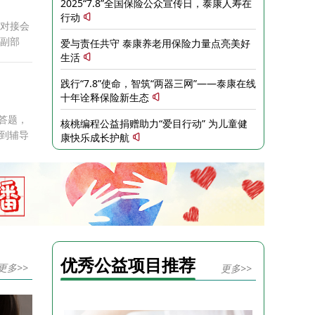
2025“7.8”全国保险公众宣传日，泰康人寿在
行动
业对接会
部副部
爱与责任共守 泰康养老用保险力量点亮美好
、优化服
生活
践行“7.8”使命，智筑“两器三网”——泰康在线
十年诠释保险新生态
答题，
核桃编程公益捐赠助力“爱目行动” 为儿童健
收到辅导
康快乐成长护航
训。这个
心行
模拟面
就业服
就业。
优秀公益项目推荐
更多>>
更多>>