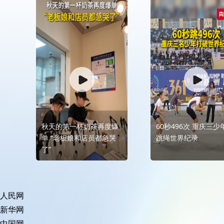
带动1万余人就业。
秋天的第一杯奶茶再度爆
60秒496次 重庆三少
单 “老板娘和店员都急哭
跳绳世界纪录
了”
人民网
新华网
中国网