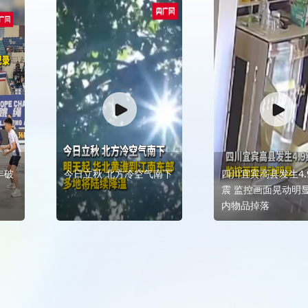
年破
今日立秋 北方冷空气南下
四川宜宾高县发生4.
震 监控画面晃动明显
内物品掉落