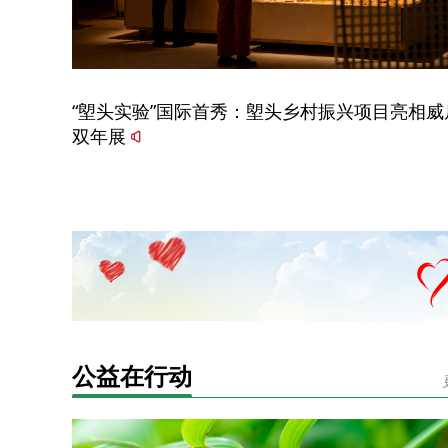
“塱头实验”国际首秀：塱头乡村振兴项目亮相威
双年展
公益在行动