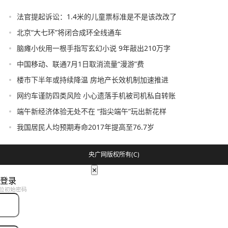
法官提起诉讼：1.4米的儿童票标准是不是该改改了
北京“大七环”将闭合成环全线通车
脑瘫小伙用一根手指写玄幻小说 9年敲出210万字
中国移动、联通7月1日取消流量“漫游”费
楼市下半年或持续降温 房地产长效机制加速推进
网约车谨防四类风险 小心遗落手机被司机私自转账
端午新经济体验无处不在 “指尖端午”玩出新花样
我国居民人均预期寿命2017年提高至76.7岁
央广网版权所有(C)
×
登录
位初始密码