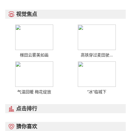
视觉焦点

梯田云雾美如画
高铁穿过麦田驶...
气温回暖 梅花绽放
“冰”临城下
点击排行

猜你喜欢
