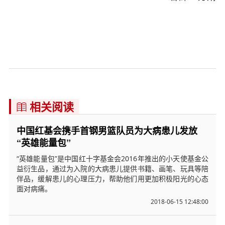
相关阅读

中国红基会携手首钢男篮队员为大病患儿发放
“英雄能量包”
“英雄能量包”是中国红十字基金会2016年推出的小天使基金公
益衍生品，通过为入院的大病患儿提供书籍、画笔、玩具等陪
伴品，缓解患儿的心理压力，帮助他们用更加积极阳光的心态
面对病痛。
2018-06-15 12:48:00