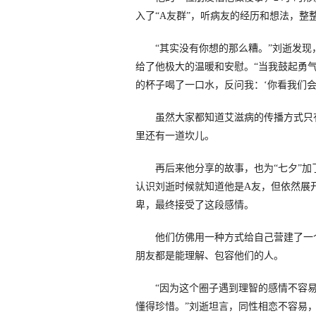
入了“A友群”，听病友的经历和想法，整
“其实没有你想的那么糟。”刘逝发现
给了他极大的温暖和安慰。“当我鼓起勇
的杯子喝了一口水，反问我：‘你看我们会
虽然大家都知道艾滋病的传播方式只有
里还有一道坎儿。
再后来他分享的故事，也为“七夕”加
认识刘逝时候就知道他是A友，但依然展
卑，最终接受了这段感情。
他们仿佛用一种方式给自己营建了一个
朋友都是能理解、包容他们的人。
“因为这个圈子遇到理智的感情不容易
懂得珍惜。”刘逝坦言，同性相恋不容易