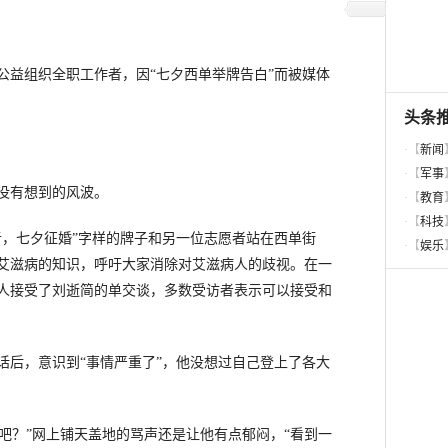
益组织全职工作者，因“七夕西单举牌告白”而被媒体
没有想到的风波。
，七夕征婚”字样的牌子和另一位志愿者站在西单街
艾滋病的知识，呼吁大家消除对艾滋病人的歧视。在一
8人接受了刘逝简的单交谈，多数受访者表示可以接受和
后，意识到“事情严重了”，他没想过自己登上了各大
吧？”网上铺天盖地的骂声还是让他有点郁闷，“看到一