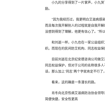
小九的分享得到了一片掌声，小九哭了
励。
“因为我经历过，我更明白艾滋病感染
而且每次我开解别人的过程就是自我开解
没想到得到了理解，他更有信心了。”所
和刘逝一样，小九也在一家公益组织工
织。而现在的民间防艾机构、同志权益保
目前刘逝在北京纪安德咨询公司做艾滋
同志权益保护，但对于公司的名称很多人
话，那么加上‘同志’两个字就肯定不行了
看来，这的确是一条漫长的路。
肖冬向北京性病艾滋病防治协会领导汇
简便快捷，安全性更高