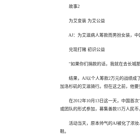
故事2
为艾变装 为艾公益
AJ：为艾滋病人筹款而男扮女装，中国
兑现打赌 初识公益
“如果你们捐款的话，我就在去长城那天
结果，AJ以个人筹款2万元的战绩成了
加洛杉矶的艾滋骑行。但在这之前，他要
在2012年10月13日这一天，中国首次
或团队的形式参加，募集善款15万人民
活动当天，原本帅气的AJ被化了浓妆
鞋。