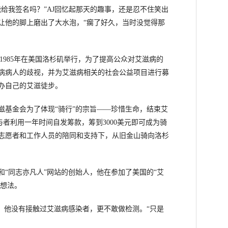
我签名吗？”AJ回忆起那天的趣事，还是忍不住笑出
让他的脚上磨出了大水泡，“瘸了好久，当时没觉得那
是1985年在美国洛杉矶举行，为了提高公众对艾滋病的
病病人的歧视，并为艾滋病相关的社会公益项目进行募
办自己的艾滋徒步。
基金会为了体现“骑行”的宗旨——珍惜生命，结束艾
骑行。参与者利用一年时间自发筹款，筹到3000美元即可成为骑
志愿者和工作人员的陪同和支持下，从旧金山骑向洛杉
同志亦凡人”网站的创始人，他在参加了美国的“艾
的想法。
，他没有接触过艾滋病感染者，更不敢做检测。“只是