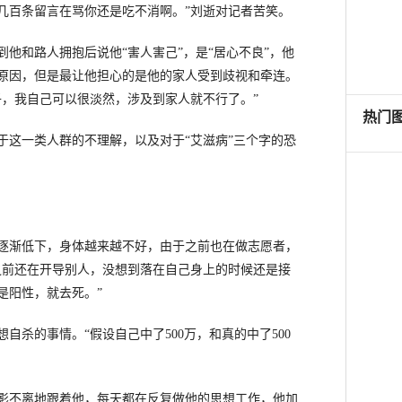
几百条留言在骂你还是吃不消啊。”刘逝对记者苦笑。
和路人拥抱后说他“害人害己”，是“居心不良”，他
原因，但是最让他担心的是他的家人受到歧视和牵连。
子，我自己可以很淡然，涉及到家人就不行了。”
这一类人群的不理解，以及对于“艾滋病”三个字的恐
逐渐低下，身体越来越不好，由于之前也在做志愿者，
之前还在开导别人，没想到落在自己身上的时候还是接
是阳性，就去死。”
杀的事情。“假设自己中了500万，和真的中了500
影不离地跟着他，每天都在反复做他的思想工作，他加