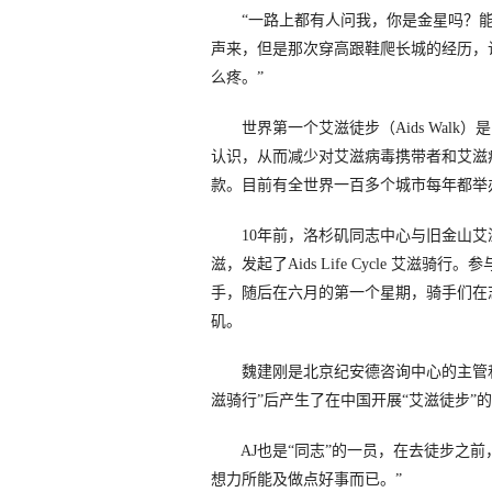
“一路上都有人问我，你是金星吗？能给
声来，但是那次穿高跟鞋爬长城的经历，
么疼。”
世界第一个艾滋徒步（Aids Walk）
认识，从而减少对艾滋病毒携带者和艾滋
款。目前有全世界一百多个城市每年都举
10年前，洛杉矶同志中心与旧金山艾滋
滋，发起了Aids Life Cycle 艾滋
手，随后在六月的第一个星期，骑手们在
矶。
魏建刚是北京纪安德咨询中心的主管和“
滋骑行”后产生了在中国开展“艾滋徒步”
AJ也是“同志”的一员，在去徒步之前
想力所能及做点好事而已。”