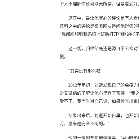
个人不理解你还可以无所谓，但是看到好
这其中，最让他寒心的评论是有人看到他
意料之中的评论是很多网友追问他得病的
“我都能想到我妈妈上班后打开电脑的样
这一切，归根结底还是源自于公众对于
慌。
“其实没有那么糟”
2012年年初，刘逝发现自己的免疫力
对艾滋病的了解让他心里有了预感。“我
受不了，我当时对自己说，如果检查出来
结果出来后，刘逝开始自卑，也开始想自
万，原来是完全不同的。”
他的一位朋友怕他做傻事，24小时形